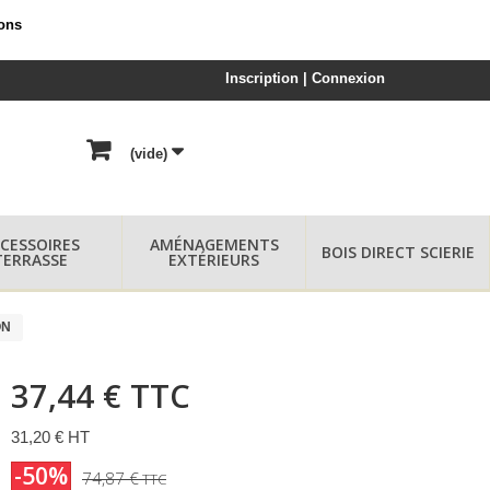
ions
Inscription | Connexion
(vide)
CESSOIRES
AMÉNAGEMENTS
BOIS DIRECT SCIERIE
TERRASSE
EXTÉRIEURS
ON
37,44 €
TTC
31,20 € HT
-50%
74,87 €
TTC