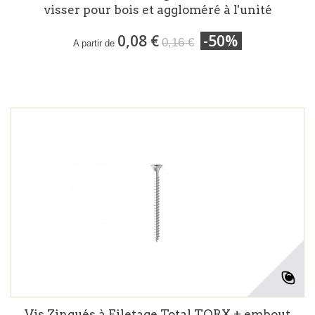
visser pour bois et aggloméré à l'unité
0,08 €
-50%
0,16 €
A partir de
Vis Zingués à Filetage Total TORX + embout