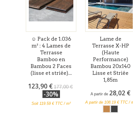
☺ Pack de 1.036
Lame de
m² : 4 Lames de
Terrasse X-HP
Terrasse
(Haute
Bamboo en
Performance)
Bambou 2 Faces
Bambou 20x140
(lisse et striée)...
Lisse et Striée
1,85m
123,90 €
177,00 €
28,02 €
-30%
A partir de
A partir de
108.19
€ TTC / 
Soit
119.59
€ TTC / m²