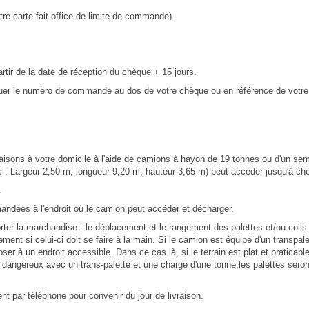
re carte fait office de limite de commande).
partir de la date de réception du chèque + 15 jours.
quer le numéro de commande au dos de votre chèque ou en référence de votre
livraisons à votre domicile à l'aide de camions à hayon de 19 tonnes ou d'un se
 : Largeur 2,50 m, longueur 9,20 m, hauteur 3,65 m) peut accéder jusqu'à ch
.
mandées à l'endroit où le camion peut accéder et décharger.
er la marchandise : le déplacement et le rangement des palettes et/ou colis so
ment si celui-ci doit se faire à la main. Si le camion est équipé d'un transpal
poser à un endroit accessible. Dans ce cas là, s
i le terrain est plat et pratica
ou dangereux avec un trans-palette et une charge d'une tonne,les palettes ser
ent par téléphone pour convenir du jour de livraison.