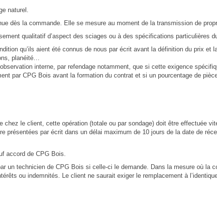
ge naturel.
onnue dès la commande. Elle se mesure au moment de la transmission de propr
ment qualitatif d’aspect des sciages ou à des spécifications particulières du
ion qu’ils aient été connus de nous par écrit avant la définition du prix et la
ions, planéité…
 observation interne, par refendage notamment, que si cette exigence spécif
ent par CPG Bois avant la formation du contrat et si un pourcentage de pièce
ée chez le client, cette opération (totale ou par sondage) doit être effectuée v
e présentées par écrit dans un délai maximum de 10 jours de la date de récept
auf accord de CPG Bois.
r un technicien de CPG Bois si celle-ci le demande. Dans la mesure où la co
térêts ou indemnités. Le client ne saurait exiger le remplacement à l’identi