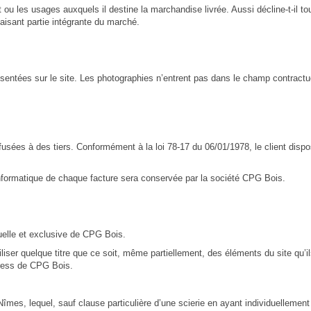
u les usages auxquels il destine la marchandise livrée. Aussi décline-t-il tou
isant partie intégrante du marché.
ésentées sur le site. Les photographies n’entrent pas dans le champ contractu
fusées à des tiers. Conformément à la loi 78-17 du 06/01/1978, le client dispo
 informatique de chaque facture sera conservée par la société CPG Bois.
tuelle et exclusive de CPG Bois.
tiliser quelque titre que ce soit, même partiellement, des éléments du site qu’il
xpress de CPG Bois.
es, lequel, sauf clause particulière d’une scierie en ayant individuellement d