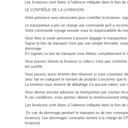
Les livraisons sont faites à l’adresse indiquée dans le bon d
LE CONTRÔLE DE LA LIVRAISON
Votre présence sera nécessaire pour contrôler la livraison, si
Le transporteur a pris en charge une commande qu'il a reconnu
Votre commande voyage ensuite sous la responsabilité du transpor
Vous êtes la seule personne à pouvoir dégager le transporteur 
Signer le bon de transport n'est pas une simple formalité, vo
dommage.
En signant ce bon de transport vous libérez complètement le tr
Vous pouvez refuser la livraison si celle-ci n'est pas conform
est justifié.
Vous pouvez aussi émettre des réserves si vous constatez des
avez fait en indiquant le nombre de produits concernés que le c
La mention sous réserve de déballage n'a aucune valeur, vos r
Vous devrez ensuite adresser au transporteur par courrier r
A ces conditions, vous pourrez obtenir le remboursement inté
Les livraisons sont faites à l’adresse indiquée dans le bon d
En cas de dommage pendant le transport ou de non corresponda
livraison). Les dommages constatés restent à la charge de CPG
livraison).