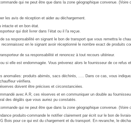
e commande qui ne peut être que dans la zone géographique convenue. (Voire c
gner les avis de réception et aider au déchargement.
 intacte et en bon état.
teur qui doit livrer dans l’état ou il l'a reçue.
de sa responsabilité en signant le bon de transport que vous remettra le chau
us reconnaissez en le signant avoir réceptionné le nombre exact de produits 
ansporteur de sa responsabilité et renoncez à tout recours ultérieur.
e ou si elle est endommagée. Vous prévenez alors le fournisseur de ce refus e
 anomalies: produits abimés, sacs déchirés, ..... Dans ce cas, vous indiquez
hauffeur vérifiera.
éserves doivent être précises et circonstanciées.
ecommandé avec A.R, ces réserves et en communiquer un double au fournisseur
gral des dégâts que vous auriez pu constatés.
e commande qui ne peut être que dans la zone géographique convenue. (Voire c
nce produits-commande le notifier clairement par écrit sur le bon de livrais
 Bois pour ce qui est du chargement et du transport. En revanche, le décharg