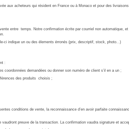
servée aux acheteurs qui résident en France ou à Monaco et pour des livraiso
ente entre temps. Notre confirmation écrite par courriel non automatique, et 
on.
-ci indique un ou des élements érronés (prix, descriptif, stock, photo...)
nt :
tes les coordonnées demandées ou donner son numéro de client s’il en a un ;
férences des produits choisis ;
ntes conditions de vente, la reconnaissance d’en avoir parfaite connaissance
e vaudront preuve de la transaction. La confirmation vaudra signature et acce