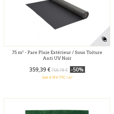
75 m² - Pare Pluie Extérieur / Sous Toiture
Anti UV Noir
359,39 €
-50%
718,78 €
Soit
4.79
€ TTC / m²