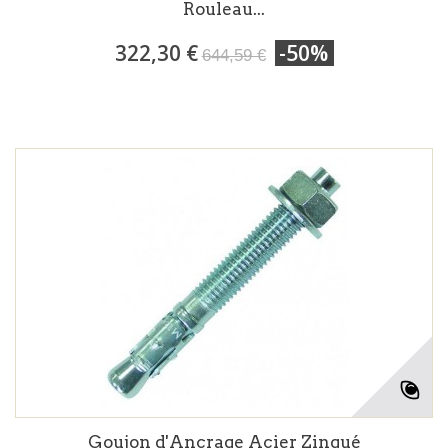
Rouleau...
322,30 €
-50%
644,59 €
Goujon d'Ancrage Acier Zingué