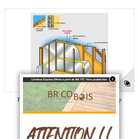
Pare Vapeur Intérieur 75 m² Protec Vap
UBBINK. SD : 35 m
92,40 €
-50%
184,80 €
Soit
1.23
€ TTC / m²