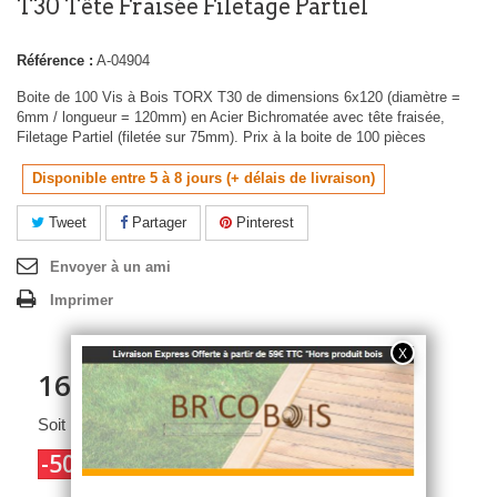
T30 Tête Fraisée Filetage Partiel
Référence :
A-04904
Boite de 100 Vis à Bois TORX T30 de dimensions 6x120 (diamètre =
6mm / longueur = 120mm) en Acier Bichromatée avec tête fraisée,
Filetage Partiel (filetée sur 75mm). Prix à la boite de 100 pièces
Disponible entre 5 à 8 jours (+ délais de livraison)
Tweet
Partager
Pinterest
Envoyer à un ami
Imprimer
16,12 €
TTC
Soit 13,43 € HT
-50%
32,23 €
TTC