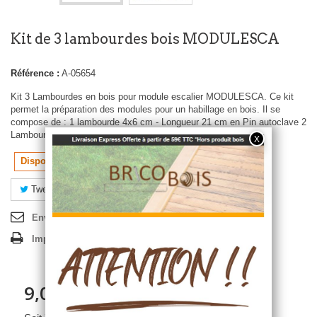
Kit de 3 lambourdes bois MODULESCA
Référence :
A-05654
Kit 3 Lambourdes en bois pour module escalier MODULESCA. Ce kit
permet la préparation des modules pour un habillage en bois. Il se
compose de : 1 lambourde 4x6 cm - Longueur 21 cm en Pin autoclave 2
Lambourdes 4x6 cm - Longueur 35 cm en Pin autoclave
Disponible entre 5 à 8 jours (+ délais de livraison)
Tweet
Partager
Pinterest
Envoyer à un ami
Imprimer
9,05 €
TTC