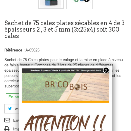
Sachet de 75 cales plates sécables en 4 de 3
épaisseurs 2 , 3 et 5 mm (3x25x4) soit 300
cales
Référence :
A-05025
Sachet de 75 Cales plates pour le calage et la mise en place à niveau
de faible hauteur. Composé de 3 lots de 25 pièces de différentes
épaisseurs : 2mm , 3mm et 5mm. Elles peuvent être utilisés par les
poseurs de terrasse, mais aussi par les vitriers, les menuisiers et les
carreleurs. Sécables, vous pouvez augmenter les hauteurs en
superposant les parties. Prix au lot de 75 pièces.
En stock
Tweet
Partager
Pinterest
Envoyer à un ami
Imprimer