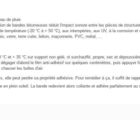
eau de pluie
sation de bandes bitumeuses réduit l'impact sonore entre les pièces de structur
 de température (-20 °C à + 50 °C), aux intempéries, aux UV, à la corrosion et
is, verre, terre cuite, béton, maçonnerie, PVC, métal, ...
0 °C et + 35 °C sur support non gelé, ni surchauffé, propre, sec et dépoussiér
, dégager d'abord le film anti-adhésif sur quelques centimètres, puis appuyer 
chasser les bulles d'air.
s, elle peut perdre sa propriété adhésive. Pour remédier à ça, il suffit de rap
 en plein soleil. La bande redevient alors collante et adhère parfaitement au 