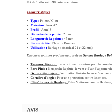
Pot de 1 kilo soit 590 pointes environ.
Caractéristiques
Type :
Pointe / Clou
Matériau :
Inox A2
Profil :
Annelé
Diamètre de la pointe :
2.3 mm
Longueur de la pointe :
45 mm
Forme de tête :
Plate ou Bombée
Utilisation :
Bardage bois (idéal 21 et 22 mm)
Retrouvez tous nos produits autour de la
Gamme Bardage Boi
Tasseaux/ liteaux :
Ils constituent l’ossature pour la pose d
Pare Pluie :
Il empêche la pluie, le vent et l’air d’apporter d
Grille anti-rongeur :
Ventilation linéaire basse et/ ou haute
Cornière d’angle :
Pour une protection contre les chocs.
Clins/ Lames de Bardage:
Pièce Maîtresse pour le Bardage, 
AVIS