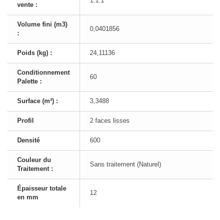
1:1:1
vente :
Volume fini (m3)
0,0401856
:
Poids (kg) :
24,11136
Conditionnement
60
Palette :
Surface (m²) :
3,3488
Profil
2 faces lisses
Densité
600
Couleur du
Sans traitement (Naturel)
Traitement :
Épaisseur totale
12
en mm