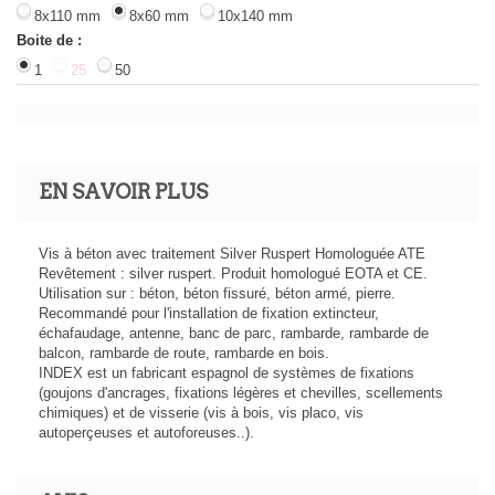
8x110 mm
8x60 mm
10x140 mm
Boite de :
1
25
50
EN SAVOIR PLUS
Vis à béton avec traitement Silver Ruspert Homologuée ATE
Revêtement : silver ruspert. Produit homologué EOTA et CE.
Utilisation sur : béton, béton fissuré, béton armé, pierre.
Recommandé pour l'installation de fixation extincteur,
échafaudage, antenne, banc de parc, rambarde, rambarde de
balcon, rambarde de route, rambarde en bois.
INDEX est un fabricant espagnol de systèmes de fixations
(goujons d'ancrages, fixations légères et chevilles, scellements
chimiques) et de visserie (vis à bois, vis placo, vis
autoperçeuses et autoforeuses..).