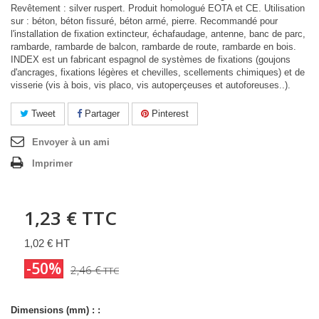
Revêtement : silver ruspert. Produit homologué EOTA et CE. Utilisation
sur : béton, béton fissuré, béton armé, pierre. Recommandé pour
l'installation de fixation extincteur, échafaudage, antenne, banc de parc,
rambarde, rambarde de balcon, rambarde de route, rambarde en bois.
INDEX est un fabricant espagnol de systèmes de fixations (goujons
d'ancrages, fixations légères et chevilles, scellements chimiques) et de
visserie (vis à bois, vis placo, vis autoperçeuses et autoforeuses..).
Tweet
Partager
Pinterest
Envoyer à un ami
Imprimer
1,23 €
TTC
1,02 € HT
-50%
2,46 €
TTC
Dimensions (mm) : :