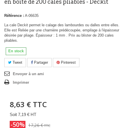
en boite de 200 cales pliables - Deckit
Référence :
A-06635
La cale Deckit permet le calage des lambourdes ou dalles entre elles.
Elle est Reliée par une charnière prédécoupée, empilage à l'épaisseur
désirée par pliage. Épaisseur : 1 mm . Prix au blister de 200 cales
pliables.
En stock
Tweet
Partager
Pinterest
Envoyer à un ami
Imprimer
8,63 €
TTC
Soit 7,19 € HT
-50%
17,26 €
TTC