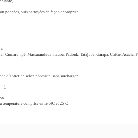
mbiante).
 ou poncées, puis nettoyées de façon appropriée
.
 »
dar, Cumaru, Ipé, Massaranduda, Itauba, Padouk, Tatajuba, Garapa, Chêne, Acacia, F
e d’entretien selon nécessité, sans surcharger :
s…),
on.
 à température comprise entre 5]C et 25]C