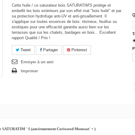
Cette huile / ce saturateur bois SATURATIM'S protège et
embellit les bois extérieurs par son effet mat "bois huilé" et par
Q
sa protection hydrofuge anti-UV et anti-grisaillement. Il
s'applique sur toutes essences de bois: résineux, feuillus ou
exotiques pour une efficacité garantie aussi bien sur les
terrasses que sur les chalets, bardages en bois... Excellent
T
rapport Qualité / Prix !
P
Tweet
Partager
Pinterest
Envoyer à un ami
Imprimer
ge SATURATIM ' S (anciennement Coriwood Monosat' + )