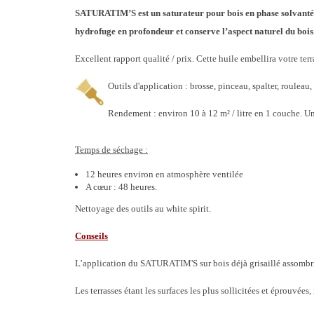
SATURATIM’S est un saturateur pour bois en phase solvantée
hydrofuge en profondeur et conserve l’aspect
naturel du bois
Excellent rapport qualité / prix. Cette huile embellira votre ter
Outils d'application : brosse, pinceau, spalter, rouleau, 
Rendement : environ 10 à 12 m² / litre en 1 couche. U
Temps de séchage :
12 heures environ en atmosphère ventilée
A cœur : 48 heures.
Nettoyage des outils au white spirit.
Conseils
L’application du SATURATIM'S sur bois déjà grisaillé assombrit 
Les terrasses étant les surfaces les plus sollicitées et éprouvées, 