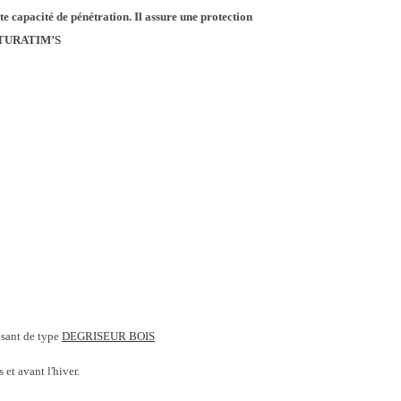
ute capacité de
pénétration. Il assure une protection
ATURATIM’S
isant de type
DEGRISEUR BOIS
 et avant l'hiver.