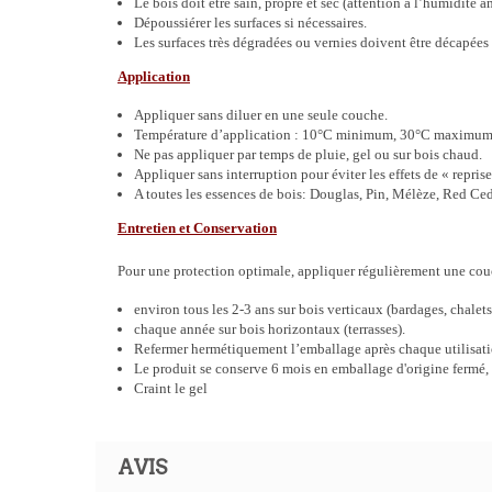
Le bois doit être sain, propre et sec (attention à l’humidité a
Dépoussiérer les surfaces si nécessaires.
Les surfaces très dégradées ou vernies doivent être décapées
Application
Appliquer sans diluer en une seule couche.
Température d’application : 10°C minimum, 30°C maximum
Ne pas appliquer par temps de pluie, gel ou sur bois chaud.
Appliquer sans interruption pour éviter les effets de « reprise
A toutes les essences de bois: Douglas, Pin, Mélèze, Red Ce
Entretien et Conservation
Pour une protection optimale, appliquer régulièrement une couch
environ tous les 2-3 ans sur bois verticaux (bardages, chalet
chaque année sur bois horizontaux (terrasses).
Refermer hermétiquement l’emballage après chaque utilisati
Le produit se conserve 6 mois en emballage d'origine fermé,
Craint le gel
AVIS