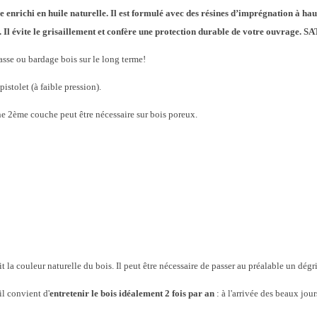
 enrichi en huile
naturelle. Il est formulé avec des résines d’imprégnation à ha
. Il évite le grisaillement et confère une protection durable de votre
ouvrage. S
rasse ou bardage bois sur le long terme!
pistolet (à faible pression).
ne 2ème couche peut être nécessaire sur bois poreux.
la couleur naturelle du bois. Il peut être nécessaire de passer au préalable un dégr
il convient d'
entretenir le bois idéalement 2 fois par an
: à l'arrivée des beaux jours