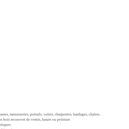
rrasses, menuiseries, portails, volets, charpentes, bardages, chalets…
un bois recouvert de vernis, lasure ou peinture.
otiques.