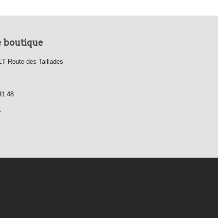
e boutique
 Route des Taillades
81 48
r