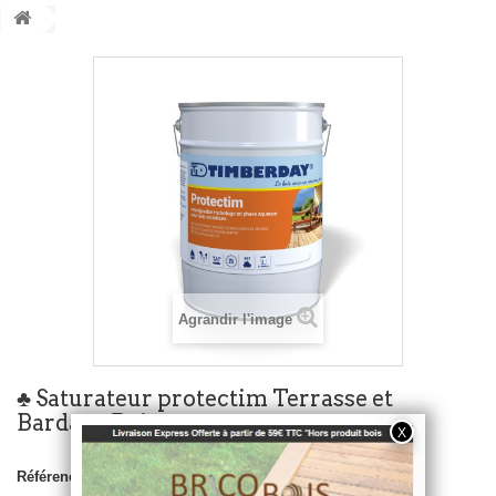
Agrandir l'image
♣ Saturateur protectim Terrasse et
Bardage Bois
Référence :
A-0a338