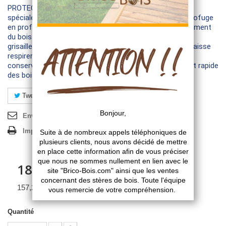
PROTECTIM est un saturateur en phase aqueuse
spécialement formulé pour assurer une protection hydrofuge
en profondeur. Il limite la reprise d’humidité et le fendillement
du bois. Grâce à sa protection anti-UV, il retarde le
grisaillement des surfaces exposées. Non filmogène, il laisse
respirer le support. Protection des bois neufs tout en
conservant l’aspect naturel du bois. Rénovation facile et rapide
des bois anciens. Disponible en naturel et 4 coloris.
Tweet
Partager
Pinterest
Envoyer à un ami
Imprimer
188,64 €
TTC
157,20 € HT
Quantité